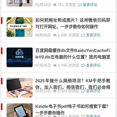
操作，小白可轻松日入300+
01月24日
761 次浏览
发表评论
如何把网址转成图片？这样微信扫码即
可打开网址，一步步教你如何操作
09月09日
1,436 次浏览
发表评论
百度网盘缓存db文件BaiduYunCacheFi
leV0.db在电脑的什么位置？我的电脑里
面找不到怎么办？
07月25日
1,745 次浏览
发表评论
2025年做什么网络项目？KM手把手教
你，加入我们，相信我们，我们必会倾
02月12日
2,593 次浏览
发表评论
囊相授
Kindle电子书pdf电子书如何搜索下载？
一步步教你操作
02月11日
3,212 次浏览
发表评论