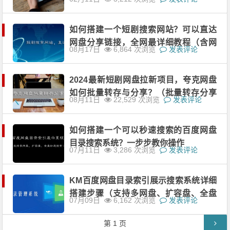
如何搭建一个短剧搜索网站？可以直达
网盘分享链接，全网最详细教程（含网
08月17日
6,864 次浏览
发表评论
站源码+网盘批量转存工具+万部短剧资
源）
2024最新短剧网盘拉新项目，夸克网盘
如何批量转存与分享？（批量转存分享
08月11日
22,529 次浏览
发表评论
软件+万部短剧资源）
如何搭建一个可以秒速搜索的百度网盘
目录搜索系统？一步步教你操作
07月11日
3,286 次浏览
发表评论
KM百度网盘目录索引展示搜索系统详细
搭建步骤（支持多网盘、扩容盘、全盘
07月09日
6,162 次浏览
发表评论
搜索）
文章导航
第
1
页