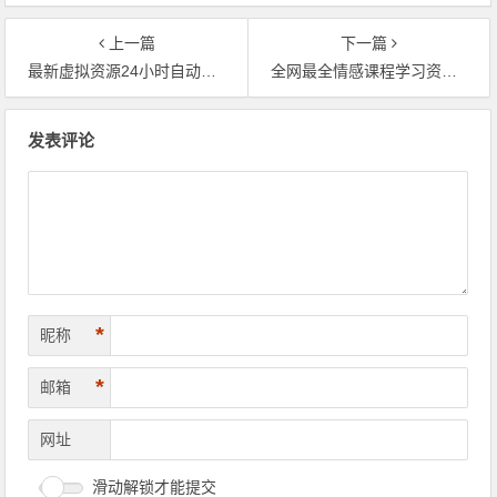
上一篇
下一篇
最新虚拟资源24小时自动销售项目，站长手把手教学（副业，全职均可）
全网最全情感课程学习资源15000G+源头资源百度网盘持续更新
文章导航
发表评论
*
昵称
*
邮箱
网址
滑动解锁才能提交