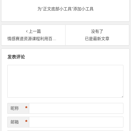
资源）
为“正文底部小工具”添加小工具
上一篇
没有了
情感赛道资源课程利用百度网盘24小时自动赚钱的高级玩法，一步步教你如何操作，小白可轻松日入300+
已是最新文章
文章导航
发表评论
*
昵称
*
邮箱