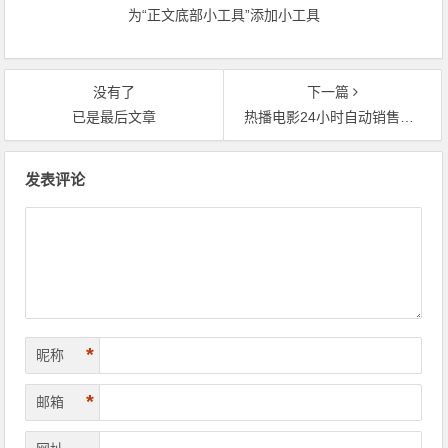
为“正文底部小工具”添加小工具
没有了
下一篇
已是最后文章
热播电影24小时自动销售小项目,轻轻松松日赚100+
文章导航
发表评论
*
昵称
*
邮箱