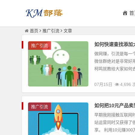
首
首页
推广引流
文章
如何快速查找添加
推广引流
做网赚，引流是每一
微信群绝对是非常好
柯鸣就教给大家如何去操
07月15日
4,696
如何把10元产品卖
推广引流
早期我刚接触互联网
站运营同时又获得了很
享。 利用10元赚300万