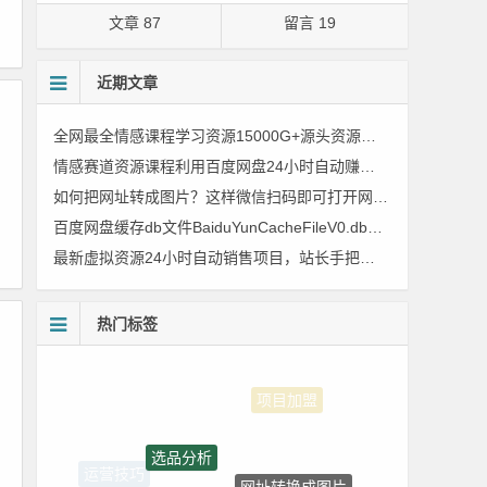
文章 87
留言 19
近期文章
全网最全情感课程学习资源15000G+源头资源百度网盘持续更新
情感赛道资源课程利用百度网盘24小时自动赚钱的高级玩法，一步步教你如何操作，小白可轻松日入300+
如何把网址转成图片？这样微信扫码即可打开网址，一步步教你如何操作
百度网盘缓存db文件BaiduYunCacheFileV0.db在电脑的什么位置？我的电脑里面找不到怎么办？
最新虚拟资源24小时自动销售项目，站长手把手教学（副业，全职均可）
热门标签
选品分析
网址转换成图片