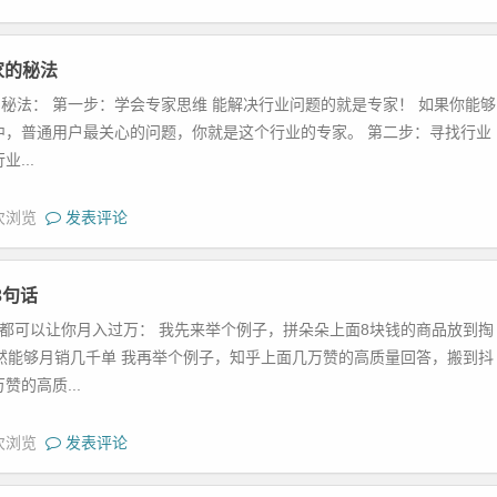
家的秘法
的秘法： 第一步：学会专家思维 能解决行业问题的就是专家！ 如果你能够
中，普通用户最关心的问题，你就是这个行业的专家。 第二步：寻找行业
...
 次浏览
发表评论
3句话
都可以让你月入过万： 我先来举个例子，拼朵朵上面8块钱的商品放到掏
然能够月销几千单 我再举个例子，知乎上面几万赞的高质量回答，搬到抖
的高质...
 次浏览
发表评论